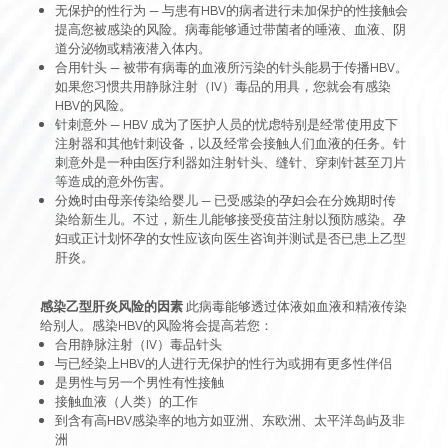
无保护的性行为 — 与患有HBV的病者进行未加保护的性接触会
提高您被感染的风险。病毒能够通过带菌者的唾液、血液、阴
道分泌物或精液潜入体内。
合用针头 — 被带有病毒的血液所污染的针头能易于传播HBV。
如果您习惯共用静脉注射（IV）毒品的用具，您就会有感染
HBV的风险。
针刺意外 — HBV 成为了医护人员的忧虑特别是经常使用皮下
注射器和其他针刺设备，以及经常会接触人们血液的任务。针
刺意外是一种由医疗利器如注射针头、缝针、穿刺针甚至刀片
等造成的意外伤害。
分娩时由母亲传染给婴儿 — 已受感染的孕妇会在分娩期时传
染给新生儿。不过，新生儿能够接受疫苗注射以预防感染。孕
妇或正计划怀孕的女性应该向医生咨询并测试是否已患上乙型
肝炎。
感染乙型肝炎风险的因素
此病毒能够透过体液如血液和精液传染
给别人。感染HBV的风险将会提高若您：
合用静脉注射（IV）毒品针头
与已经染上HBV的人进行无保护的性行为或拥有更多性伴侣
是男性与另一个男性有性接触
接触血液（人类）的工作
到含有高HBV感染率的地方如亚洲、东欧洲、太平洋岛屿及非
洲